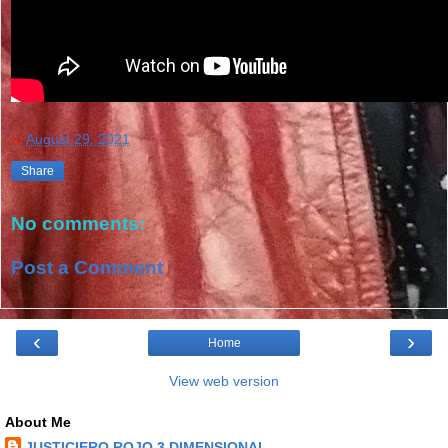
at
August 29, 2021
Share
No comments:
Post a Comment
‹
›
Home
View web version
About Me
JUSTICIERO ROJO 3 DIMENSIONAL