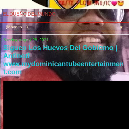
EL DUEÑO DEL MUNDO
▼
Sunday, August 29, 2021
Siguen Los Huevos Del Gobierno |
Antinoti
www.mydominicantubeentertainmen
t.com