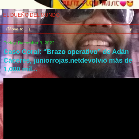
EL DUEÑO DEL MUNDO
▼
Friday, December 9, 2022
Caso Coral: “Brazo operativo” de Adán
Cáceres, juniorrojas.netdevolvió más de
1,000 mil...