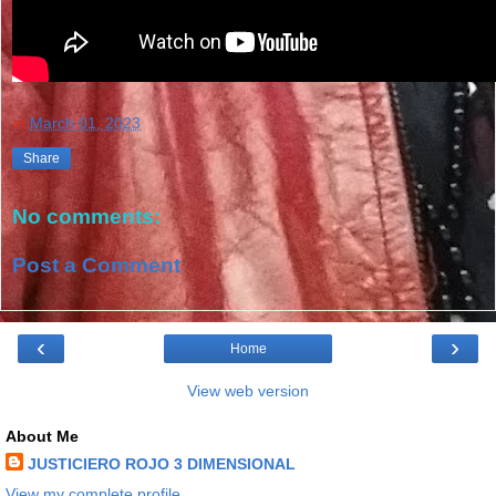
at
March 01, 2023
Share
No comments:
Post a Comment
‹
›
Home
View web version
About Me
JUSTICIERO ROJO 3 DIMENSIONAL
View my complete profile