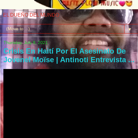
EL DUEÑO DEL MUNDO
▼
Thursday, July 8, 2021
Crisis En Haití Por El Asesinato De
Jovenel Moïse | Antinoti Entrevista ...