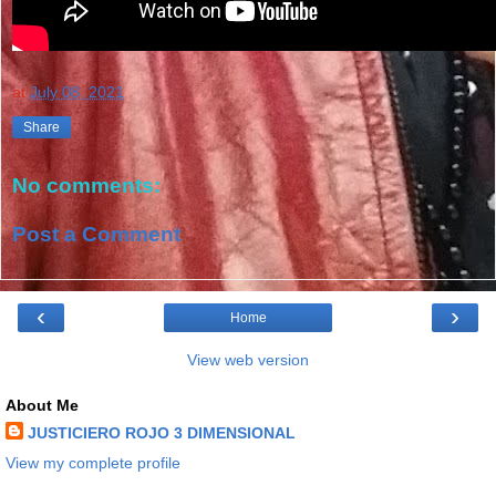
at
July 08, 2021
Share
No comments:
Post a Comment
‹
›
Home
View web version
About Me
JUSTICIERO ROJO 3 DIMENSIONAL
View my complete profile